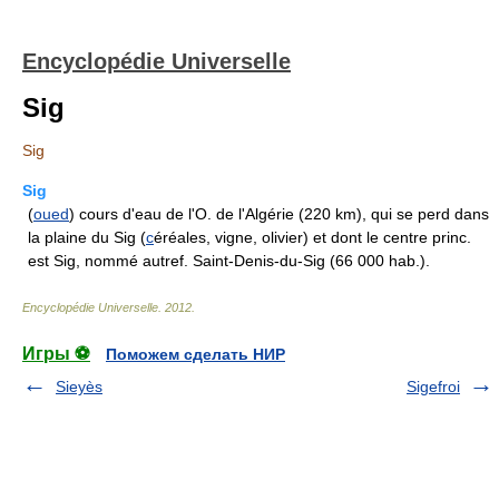
Encyclopédie Universelle
Sig
Sig
Sig
(
oued
) cours d'eau de l'O. de l'Algérie (220 km), qui se perd dans
la plaine du Sig (
c
éréales, vigne, olivier) et dont le centre princ.
est Sig, nommé autref. Saint-Denis-du-Sig (66 000 hab.).
Encyclopédie Universelle
.
2012
.
Игры ⚽
Поможем сделать НИР
Sieyès
Sigefroi