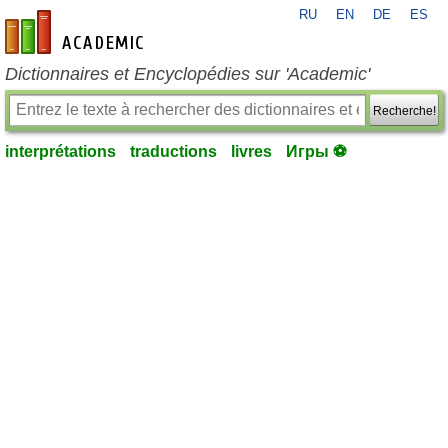
RU
EN
DE
ES
fr-academic.com
Dictionnaires et Encyclopédies sur 'Academic'
Recherche!
interprétations
traductions
livres
Игры ⚽