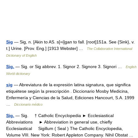
Sig
— Sig, n. [Akin to AS. s[=i]gan to fall. [root]151a. See {Sink}, v.
t.] Urine. [Prov. Eng.] [1913 Webster] …
The Collaborative International
Dictionary of English
Sig.
— Sig. or Sig abbrev. 1. Signor 2. Signore 3. Signori …
English
World dictionary
sig
— Abreviatura de la expresión latina signatura, que significa
etiquétese según la prescripción . Diccionario Mosby Medicina,
Enfermería y Ciencias de la Salud, Ediciones Hancourt, S.A. 1999
…
Diccionario médico
Sig.
— Sig. † Catholic Encyclopedia ► Ecclesiastical
Abbreviations ► Abbreviation in general use, chiefly
Ecclesiastical Sigillum ( Seal ) The Catholic Encyclopedia,
Volume VIII. New York: Robert Appleton Company. Nihil Obstat …