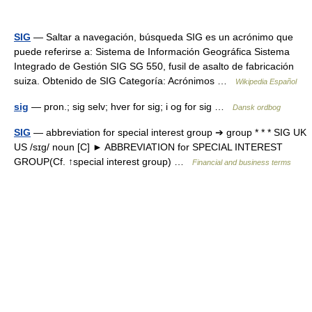
SIG
— Saltar a navegación, búsqueda SIG es un acrónimo que
puede referirse a: Sistema de Información Geográfica Sistema
Integrado de Gestión SIG SG 550, fusil de asalto de fabricación
suiza. Obtenido de SIG Categoría: Acrónimos …
Wikipedia Español
sig
— pron.; sig selv; hver for sig; i og for sig …
Dansk ordbog
SIG
— abbreviation for special interest group ➔ group * * * SIG UK
US /sɪɡ/ noun [C] ► ABBREVIATION for SPECIAL INTEREST
GROUP(Cf. ↑special interest group) …
Financial and business terms